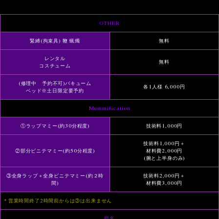
OTHER
緊縛(拘束具) 鞭 蝋燭
無料
レンタル
無料
コスチューム
(修理中 予約不可)バキューム
各1人様 6,000円
ベッド※土日限定要予約
Mummification
①ラップマミー(約30分程度)
技術料1,000円
技術料1,000円＋
②部分ビニテマミー(約50分程度)
材料費2,000円
(腕と上半身のみ)
③全身ラップ＋全身ビニテマミー(約２時
技術料2,000円＋
間)
材料費3,000円
＊営業時間終了2時間前からは③は出来ません
指名